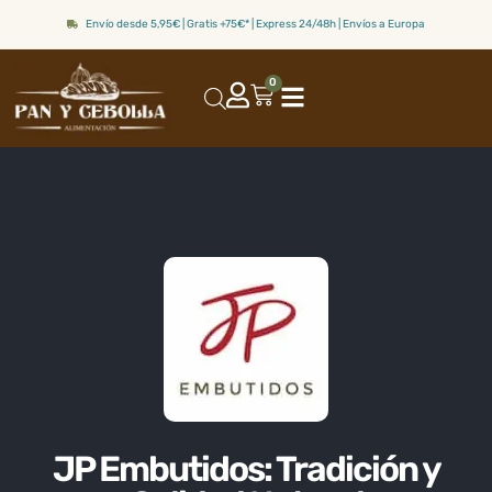
Envío desde 5,95€ | Gratis +75€* | Express 24/48h | Envíos a Europa
0
JP Embutidos: Tradición y