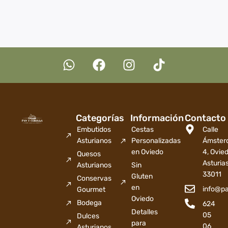
Categorías
Información
Contacto
Embutidos
Cestas
Calle
Asturianos
Personalizadas
Ámster
en Oviedo
4, Ovied
Quesos
Asturia
Asturianos
Sin
33011
Gluten
Conservas
en
info@p
Gourmet
Oviedo
Bodega
624
Detalles
05
Dulces
para
06
Asturianos