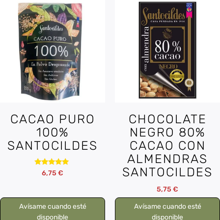
CACAO PURO
CHOCOLATE
100%
NEGRO 80%
SANTOCILDES
CACAO CON
ALMENDRAS
SANTOCILDES
Valorado
6,75
€
con
5.00
5,75
€
de 5
Avísame cuando esté
Avísame cuando esté
disponible
disponible