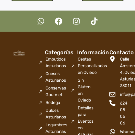
Categorías
Información
Contacto
Embutidos
Cestas
Calle
Asturianos
Personalizadas
Ámster
en Oviedo
4, Ovied
Quesos
Asturia
Asturianos
Sin
33011
Gluten
Conservas
en
info@p
Gourmet
Oviedo
Bodega
624
Detalles
05
Dulces
para
06
Asturianos
Eventos
86
Legumbres
en
Asturianas
Whatsa
Asturias