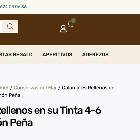
624 05 06 86
0
STAS REGALO
APERITIVOS
ADEREZOS
rmet
/
Conservas del Mar
/ Calamares Rellenos en
amón Peña
ellenos en su Tinta 4-6
ón Peña