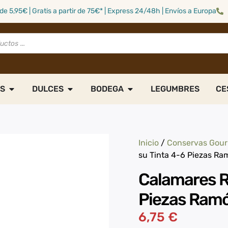
de 5,95€ | Gratis a partir de 75€* | Express 24/48h | Envíos a Europa
S
DULCES
BODEGA
LEGUMBRES
CE
Inicio
/
Conservas Gou
su Tinta 4-6 Piezas R
Calamares R
Piezas Ram
6,75
€