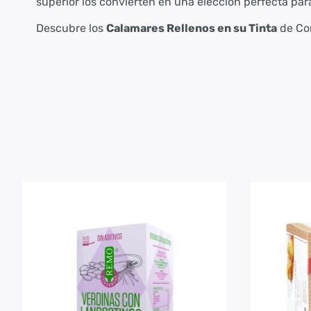
superior los convierten en una elección perfecta par
Descubre los
Calamares Rellenos en su Tinta
de Con