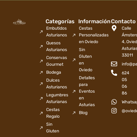
Categorías
Información
Contacto
Embutidos
Cestas
Calle
Asturianos
Personalizadas
Ámster
en Oviedo
4, Ovied
Quesos
Asturia
Asturianos
Sin
33011
Gluten
Conservas
en
info@p
Gourmet
Oviedo
Bodega
624
Detalles
05
Dulces
para
06
Asturianos
Eventos
86
Legumbres
en
Asturianas
Whatsa
Asturias
Cestas
@ovied
Blog
Regalo
Sin
Gluten