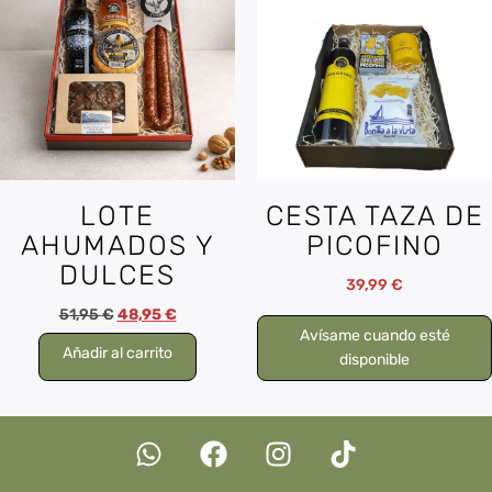
LOTE
CESTA TAZA DE
AHUMADOS Y
PICOFINO
DULCES
39,99
€
51,95
€
48,95
€
Avísame cuando esté
Añadir al carrito
disponible