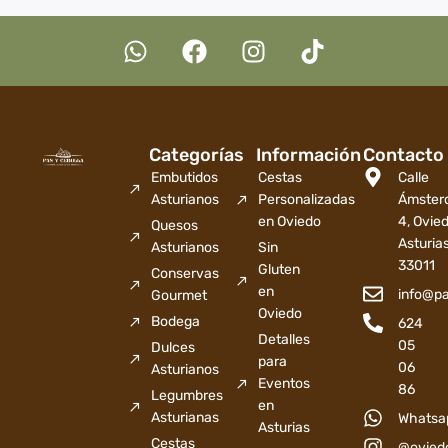
Categorías
Información
Contacto
Embutidos
Cestas
Calle
Asturianos
Personalizadas
Ámster
en Oviedo
4, Ovied
Quesos
Asturia
Asturianos
Sin
33011
Gluten
Conservas
en
info@p
Gourmet
Oviedo
Bodega
624
Detalles
05
Dulces
para
06
Asturianos
Eventos
86
Legumbres
en
Asturianas
Whatsa
Asturias
Cestas
@ovied