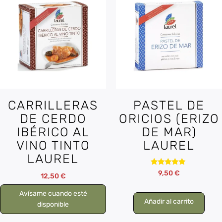
CARRILLERAS
PASTEL DE
DE CERDO
ORICIOS (ERIZO
IBÉRICO AL
DE MAR)
VINO TINTO
LAUREL
LAUREL
Valorado
9,50
€
12,50
€
con
5.00
de 5
Avísame cuando esté
Añadir al carrito
disponible