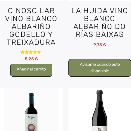
O NOSO LAR
LA HUIDA VINO
VINO BLANCO
BLANCO
ALBARIÑO
ALBARIÑO DO
GODELLO Y
RÍAS BAIXAS
TREIXADURA
9,75
€
Valorado
5,25
€
con
Avísame cuando esté
5.00
Añadir al carrito
de 5
disponible