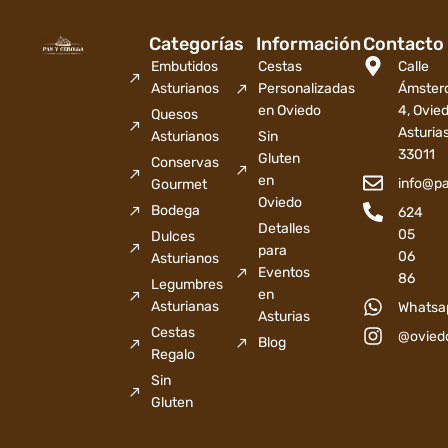
Categorías
Información
Contacto
Embutidos
Cestas
Calle
Asturianos
Personalizadas
Ámster
en Oviedo
4, Ovied
Quesos
Asturia
Asturianos
Sin
33011
Gluten
Conservas
en
info@p
Gourmet
Oviedo
Bodega
624
Detalles
05
Dulces
para
06
Asturianos
Eventos
86
Legumbres
en
Asturianas
Whatsa
Asturias
Cestas
@ovied
Blog
Regalo
Sin
Gluten