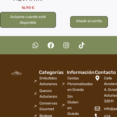
16,90
€
Avísame cuando esté
Añadir al carrito
disponible
Categorías
Información
Contacto
Embutidos
Cestas
Calle
Asturianos
Personalizadas
Ámster
en Oviedo
4, Ovied
Quesos
Asturia
Asturianos
Sin
33011
Gluten
Conservas
en
info@p
Gourmet
Oviedo
Bodega
624