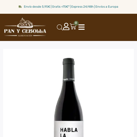
Envío desde 5,95€ | Gratis +75€* | Express 24/48h | Envíos a Europa
0