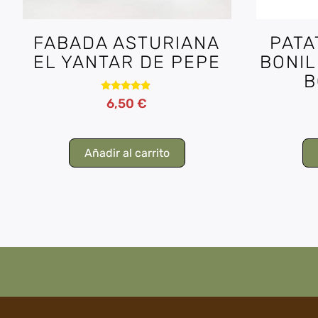
FABADA ASTURIANA
PATA
EL YANTAR DE PEPE
BONIL
B
Valorado
6,50
€
con
4.67
de 5
Añadir al carrito