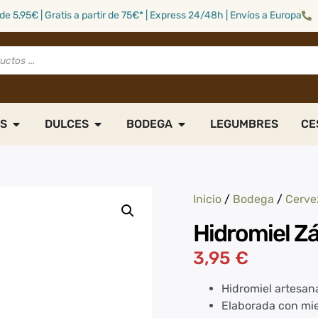
de 5,95€ | Gratis a partir de 75€* | Express 24/48h | Envíos a Europa
S
DULCES
BODEGA
LEGUMBRES
CE
Inicio
/
Bodega
/
Cerve
Hidromiel Z
3,95
€
Hidromiel artesana
Elaborada con mie