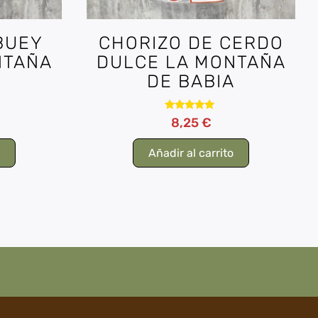
BUEY
CHORIZO DE CERDO
NTAÑA
DULCE LA MONTAÑA
A
DE BABIA
Valorado
8,25
€
con
4.80
de 5
o
Añadir al carrito