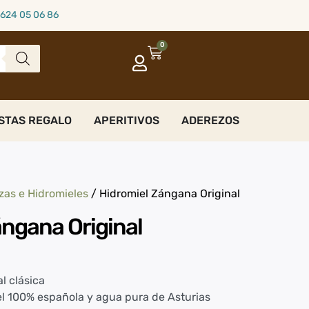
624 05 06 86
0
STAS REGALO
APERITIVOS
ADEREZOS
zas e Hidromieles
/ Hidromiel Zángana Original
ángana Original
l clásica
l 100% española y agua pura de Asturias