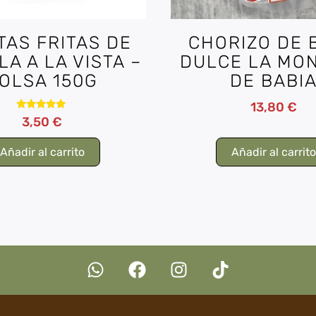
TAS FRITAS DE
CHORIZO DE 
LA A LA VISTA –
DULCE LA MO
OLSA 150G
DE BABI
13,80
€
Valorado
3,50
€
con
5.00
de 5
Añadir al carrito
Añadir al carrit