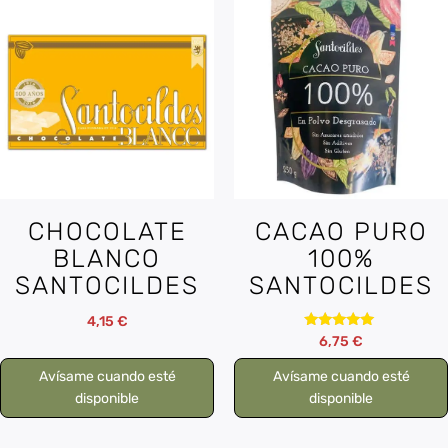
CHOCOLATE
CACAO PURO
BLANCO
100%
SANTOCILDES
SANTOCILDES
4,15
€
Valorado
6,75
€
con
5.00
Avísame cuando esté
Avísame cuando esté
de 5
disponible
disponible