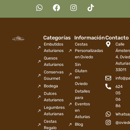
Categorías
Información
Contacto
Embutidos
Cestas
Calle
Asturianos
Personalizadas
Ámster
en Oviedo
4, Ovied
Quesos
Asturia
Asturianos
Sin
33011
Gluten
Conservas
en
info@p
Gourmet
Oviedo
Bodega
624
Detalles
05
Dulces
para
06
Asturianos
Eventos
86
Legumbres
en
Asturianas
Whatsa
Asturias
Cestas
@ovied
Blog
Regalo