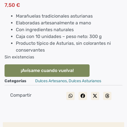
con
5.00
de
7,50
€
5 en base
a
valoración
de un
Marañuelas tradicionales asturianas
cliente
Elaboradas artesanalmente a mano
Con ingredientes naturales
Caja con 10 unidades – peso neto: 300 g
Producto típico de Asturias, sin colorantes ni
conservantes
Sin existencias
¡Avísame cuando vuelva!
Categorías
Dulces Artesanos
,
Dulces Asturianos
Compartir