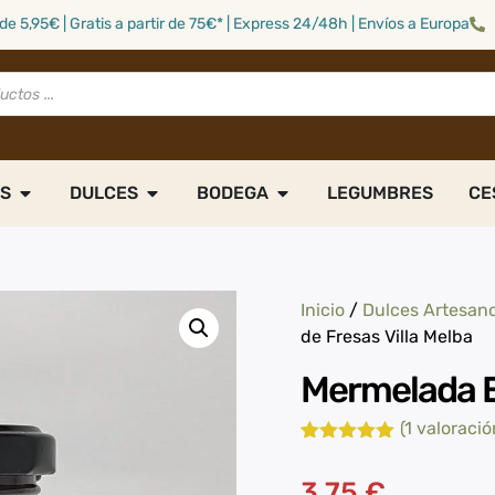
de 5,95€ | Gratis a partir de 75€* | Express 24/48h | Envíos a Europa
S
DULCES
BODEGA
LEGUMBRES
CE
Inicio
/
Dulces Artesan
de Fresas Villa Melba
Mermelada Ex
(
1
valoración
Valorado
1
con
5.00
de
3,75
€
5 en base