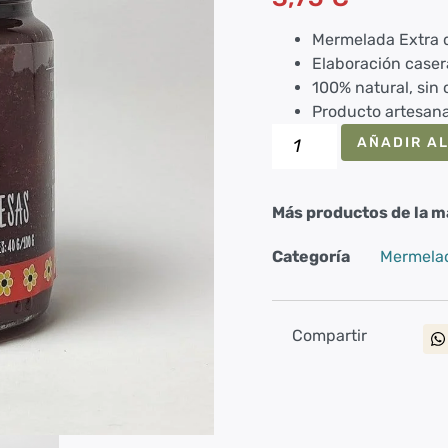
a
valoración
de un
Mermelada Extra 
cliente
Elaboración caser
100% natural, sin
Producto artesana
AÑADIR AL
Más productos de la m
Categoría
Mermelad
Compartir