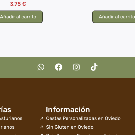
Valorado
3,75
€
con
5.00
de 5
Añadir al carrito
Añadir al carrit
ías
Información
sturianos
Cestas Personalizadas en Oviedo
rianos
Sin Gluten en Oviedo