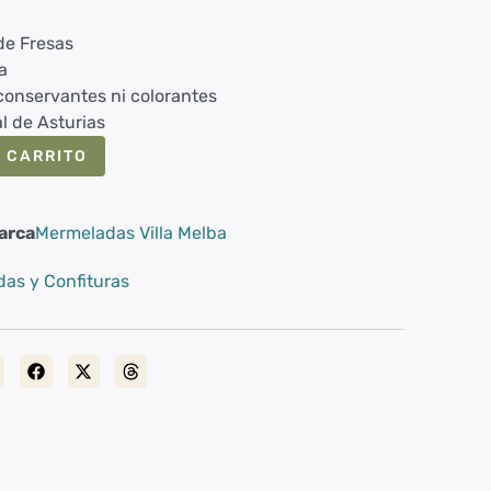
de Fresas
a
 conservantes ni colorantes
l de Asturias
 CARRITO
arca
Mermeladas Villa Melba
as y Confituras