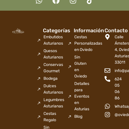
Categorías
Información
Contacto
Embutidos
Cestas
Calle
Asturianos
Personalizadas
Ámster
en Oviedo
4, Ovied
Quesos
Asturia
Asturianos
Sin
33011
Gluten
Conservas
en
info@p
Gourmet
Oviedo
Bodega
624
Detalles
05
Dulces
para
06
Asturianos
Eventos
86
Legumbres
en
Asturianas
Whatsa
Asturias
Cestas
@ovied
Blog
Regalo
Sin