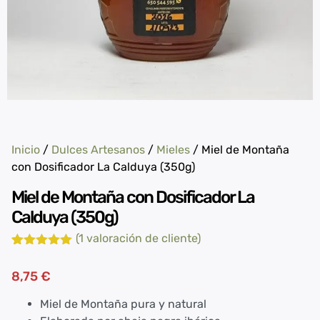
Inicio
/
Dulces Artesanos
/
Mieles
/ Miel de Montaña
con Dosificador La Calduya (350g)
Miel de Montaña con Dosificador La
Calduya (350g)
(
1
valoración de cliente)
Valorado
1
con
5.00
de
8,75
€
5 en base
a
valoración
de un
Miel de Montaña pura y natural
cliente