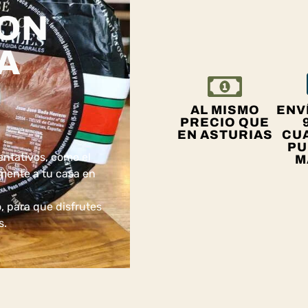
CON
A
AL MISMO
ENVÍ
PRECIO QUE
EN ASTURIAS
CU
PU
ntativos, como el
M
amente a tu casa en
o, para que disfrutes
s.