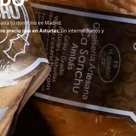
EDO
asta tu domicilio en Madrid.
mo precio que en Asturias
, sin intermediarios y