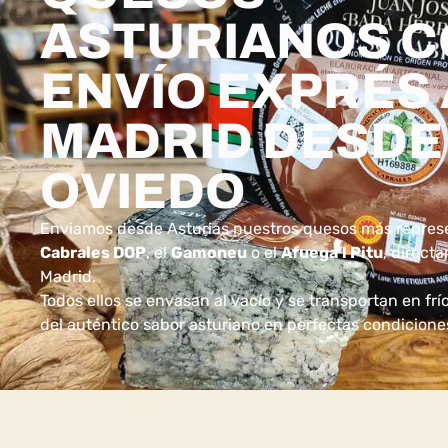
ASTURIANOS 
ENVÍO EXPRÉS 
MADRID DESDE
OVIEDO
Enviamos desde Asturias nuestros quesos más represe
Cabrales DOP
, el
Gamoneu
o el
Afuega’l Pitu
, direct
Madrid.
Todos ellos se envasan al vacío y se transportan en frí
del auténtico sabor asturiano en perfectas condicione