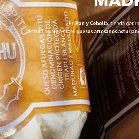
MADR
En
Pan y Cebolla
, tienda gour
Disfruta de auténticos
quesos artesanos asturian