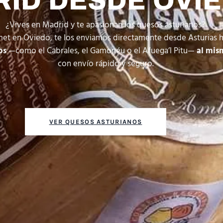
ID DESDE OVI
¿Vives en Madrid y te apasionan los quesos asturianos?
met en Oviedo, te los enviamos directamente desde Asturias h
os
—como el Cabrales, el Gamonéu o el Afuega’l Pitu—
al mis
con envío rápido y seguro.
VER QUESOS ASTURIANOS