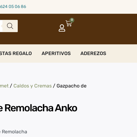
624 05 06 86
0
STAS REGALO
APERITIVOS
ADEREZOS
rmet
/
Caldos y Cremas
/ Gazpacho de
e Remolacha Anko
e Remolacha