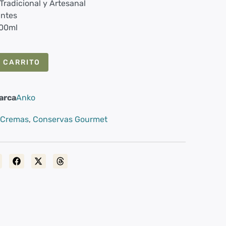
Tradicional y Artesanal
antes
500ml
 CARRITO
arca
Anko
 Cremas
,
Conservas Gourmet