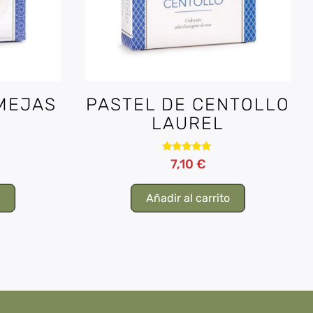
MEJAS
PASTEL DE CENTOLLO
LAUREL
Valorado
7,10
€
con
5.00
de 5
o
Añadir al carrito