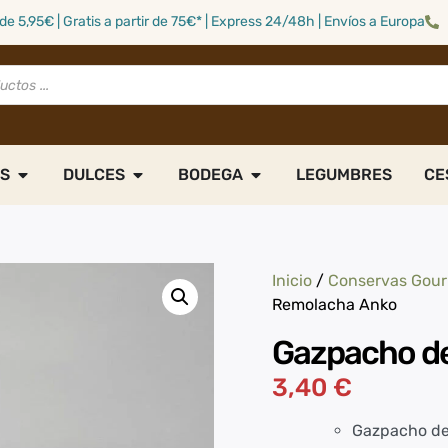
de 5,95€ | Gratis a partir de 75€* | Express 24/48h | Envíos a Europa
S
DULCES
BODEGA
LEGUMBRES
CE
Inicio
/
Conservas Gou
Remolacha Anko
Gazpacho d
3,40
€
Gazpacho d