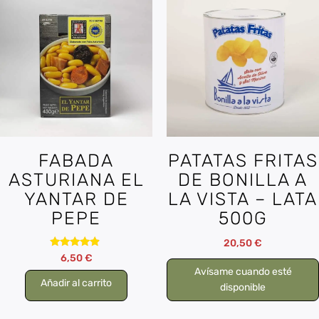
FABADA
PATATAS FRITAS
ASTURIANA EL
DE BONILLA A
YANTAR DE
LA VISTA – LATA
PEPE
500G
20,50
€
Valorado
6,50
€
con
Avísame cuando esté
4.67
Añadir al carrito
de 5
disponible