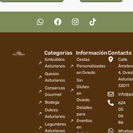
Categorías
Información
Contacto
Embutidos
Cestas
Calle
Asturianos
Personalizadas
Ámster
en Oviedo
4, Ovied
Quesos
Asturia
Asturianos
Sin
33011
Gluten
Conservas
en
info@p
Gourmet
Oviedo
Bodega
624
Detalles
05
Dulces
para
06
Asturianos
Eventos
86
Legumbres
en
Asturianas
Whatsa