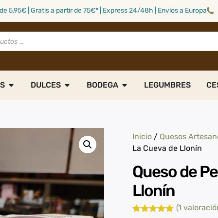
de 5,95€ | Gratis a partir de 75€* | Express 24/48h | Envíos a Europa
S
DULCES
BODEGA
LEGUMBRES
CE
Inicio
/
Quesos Artesan
La Cueva de Llonín
Queso de Pe
Llonín
(
1
valoración