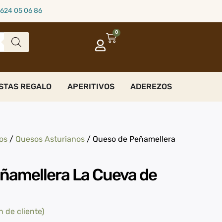
624 05 06 86
0
STAS REGALO
APERITIVOS
ADEREZOS
os
/
Quesos Asturianos
/ Queso de Peñamellera
ñamellera La Cueva de
 de cliente)