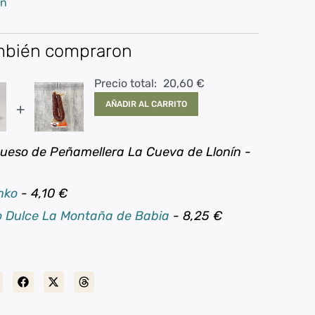
en
ambién compraron
Precio total:
20,60
€
AÑADIR AL CARRITO
+
Queso de Peñamellera La Cueva de Llonín
-
Anko
-
4,10
€
o Dulce La Montaña de Babia
-
8,25
€