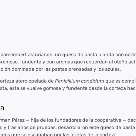
«camembert asturiano»: un queso de pasta blanda con cort
 Cremoso, fundente y con aromas que recuerdan al otoño ast
ición dominada por las pastas prensadas y los azules.
corteza aterciopelada de
Penicillium candidum
que es comple
sta, esta se vuelve gomosa y fundente desde la corteza haci
va
men Pérez — hija de los fundadores de la cooperativa — deci
 y tras años de pruebas, desarrollaron este queso de pasta 
dos que se escapaban por las grietas de la corteza.