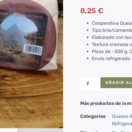
Valorado
1
con
5.00
de
8,25
€
5 en base
a
valoración
de un
Cooperativa Quese
cliente
Tipo brie/camemb
Elaborado con lec
Textura cremosa y
Pieza de ~300 g. 
Envío refrigerado
AÑADIR AL
Más productos de la m
Categorías
Quesos A
Refriger