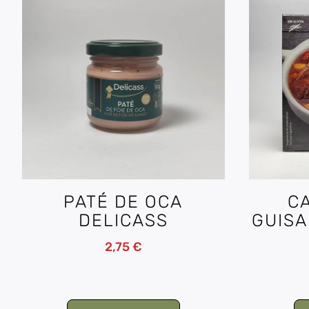
PATÉ DE OCA
C
DELICASS
GUISA
2,75
€