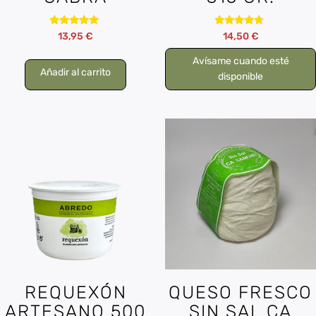
Valorado
Valorado
13,95
€
14,50
€
con
con
5.00
4.50
Avísame cuando esté
de 5
de 5
Añadir al carrito
disponible
REQUEXÓN
QUESO FRESCO
ARTESANO 500
SIN SAL CA