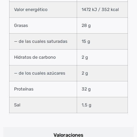
Valor energético
1472 kJ / 352 kcal
Grasas
28 g
— de las cuales saturadas
15 g
Hidratos de carbono
2 g
— de los cuales azúcares
2 g
Proteínas
32 g
Sal
1,5 g
Valoraciones