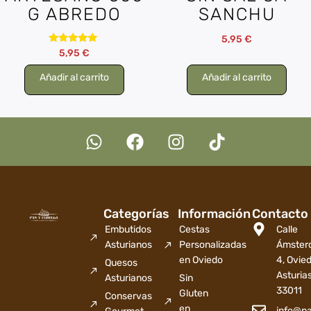
G ABREDO
SANCHU
5,95
€
Valorado
5,95
€
con
5.00
Añadir al carrito
Añadir al carrito
de 5
Categorías
Información
Contacto
Embutidos
Cestas
Calle
Asturianos
Personalizadas
Ámster
en Oviedo
4, Ovied
Quesos
Asturia
Asturianos
Sin
33011
Gluten
Conservas
en
info@p