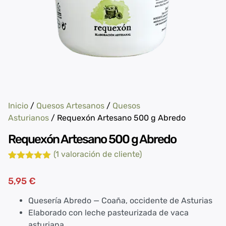
Inicio
/
Quesos Artesanos
/
Quesos
Asturianos
/ Requexón Artesano 500 g Abredo
Requexón Artesano 500 g Abredo
(
1
valoración de cliente)
Valorado
1
con
5.00
de
5,95
€
5 en base
a
valoración
de un
Quesería Abredo — Coaña, occidente de Asturias
cliente
Elaborado con leche pasteurizada de vaca
asturiana