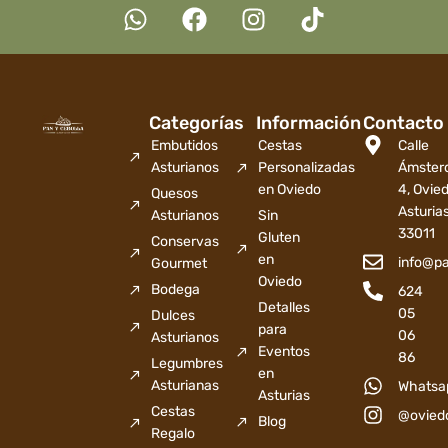
Categorías
Información
Contacto
Embutidos
Cestas
Calle
Asturianos
Personalizadas
Ámster
en Oviedo
4, Ovied
Quesos
Asturia
Asturianos
Sin
33011
Gluten
Conservas
en
info@p
Gourmet
Oviedo
Bodega
624
Detalles
05
Dulces
para
06
Asturianos
Eventos
86
Legumbres
en
Asturianas
Whatsa
Asturias
Cestas
@ovied
Blog
Regalo