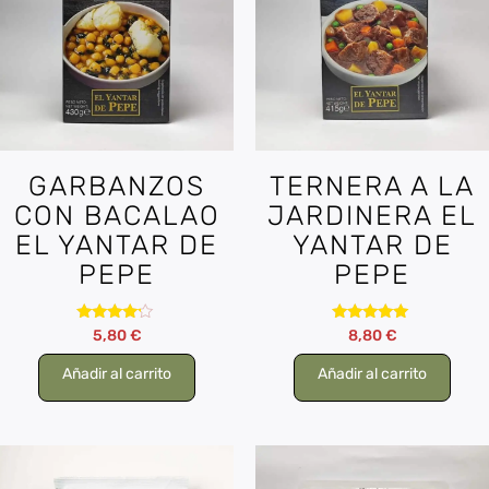
GARBANZOS
TERNERA A LA
CON BACALAO
JARDINERA EL
EL YANTAR DE
YANTAR DE
PEPE
PEPE
Valorado
Valorado
5,80
€
8,80
€
con
con
4.00
5.00
Añadir al carrito
Añadir al carrito
de 5
de 5